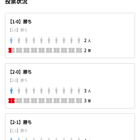
投票状況
【1-0】勝ち
【1-0】勝ち
2
人
2
票
【2-0】勝ち
【2-0】勝ち
3
人
3
票
【2-1】勝ち
【2-1】勝ち