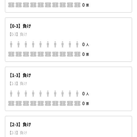
0
票
【0-3】負け
【0-3】負け
0
人
0
票
【1-3】負け
【1-3】負け
0
人
0
票
【2-3】負け
【2-3】負け