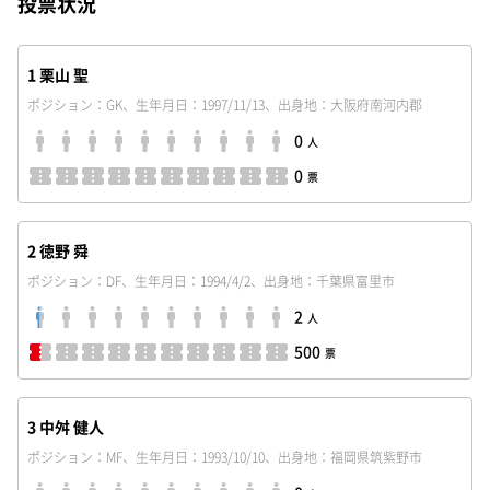
投票状況
1 栗山 聖
ポジション：GK、生年月日：1997/11/13、出身地：大阪府南河内郡
0
人
0
票
2 徳野 舜
ポジション：DF、生年月日：1994/4/2、出身地：千葉県富里市
2
人
500
票
3 中舛 健人
ポジション：MF、生年月日：1993/10/10、出身地：福岡県筑紫野市