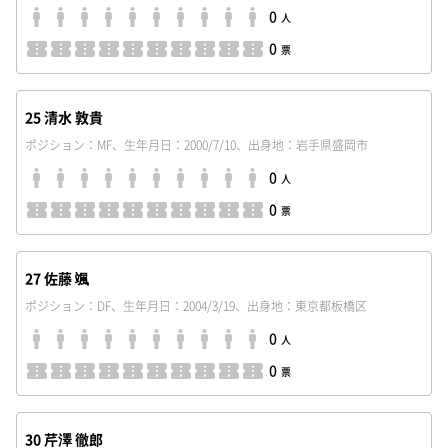
0
人
0
票
25 清水 敦貴
ポジション：MF、生年月日：2000/7/10、出身地：岩手県盛岡市
0
人
0
票
27 佐藤 颯
ポジション：DF、生年月日：2004/3/19、出身地：東京都板橋区
0
人
0
票
30 芹澤 徹郎