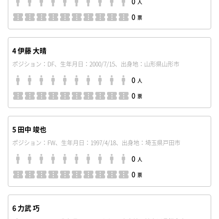
0
人
0
票
4 伊藤 大晴
ポジション：DF、生年月日：2000/7/15、出身地：山形県山形市
0
人
0
票
5 田中 竣也
ポジション：FW、生年月日：1997/4/18、出身地：埼玉県戸田市
0
人
0
票
6 力武 巧