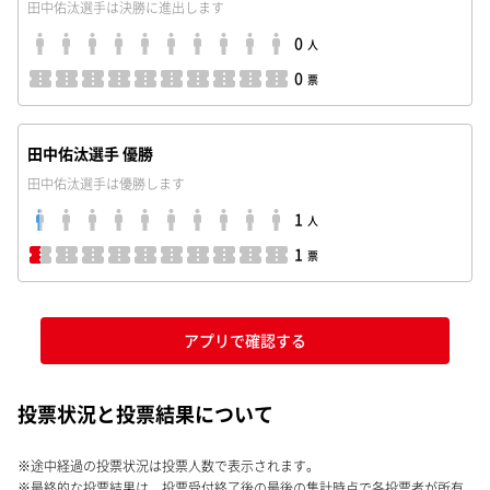
田中佑汰選手は決勝に進出します
0
人
0
票
田中佑汰選手 優勝
田中佑汰選手は優勝します
1
人
1
票
アプリで確認する
投票状況と投票結果について
※途中経過の投票状況は投票人数で表示されます。
※最終的な投票結果は、投票受付終了後の最後の集計時点で各投票者が所有