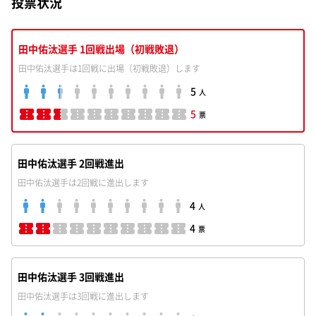
投票状況
田中佑汰選手 1回戦出場（初戦敗退）
田中佑汰選手は1回戦に出場（初戦敗退）します
5
人
5
票
田中佑汰選手 2回戦進出
田中佑汰選手は2回戦に進出します
4
人
4
票
田中佑汰選手 3回戦進出
田中佑汰選手は3回戦に進出します