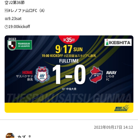
🏆J2第36節
🆚#レノファ山口FC（A）
📅9.23sat
🕑19:00kickoff
2023年09月17日 14:12
カズ