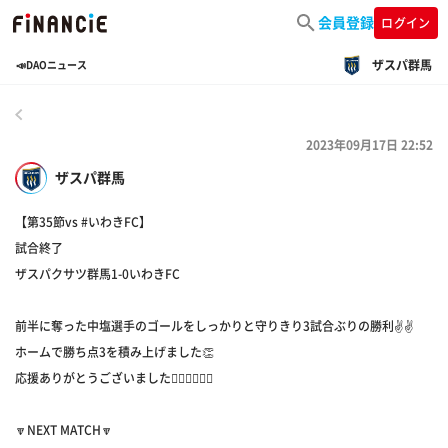
会員登録
ログイン
ザスパ群馬
📣DAOニュース
戻る
2023年09月17日 22:52
ザスパ群馬
【第35節vs #いわきFC】
試合終了
ザスパクサツ群馬1-0いわきFC
前半に奪った中塩選手のゴールをしっかりと守りきり3試合ぶりの勝利✌️✌️
ホームで勝ち点3を積み上げました👏
応援ありがとうございました🙇‍♂️🙇‍♂️🙇‍♂️
🔽NEXT MATCH🔽