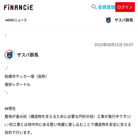
会員登録
ログイン
ザスパ群馬
📣DAOニュース
戻る
2023年08月31日 09:07
ザスパ群馬
／
前橋市サッカー場（仮称）
進捗レポート📝
＼
🚧現在
整地が進み杭（構造物を支えるために必要な円形の柱）工事が進行中です💁‍♂️
👉杭工事とは地中内にある堅い地層に差し込むことで構造物を安全に支える
目的で行います。