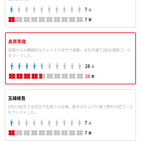
7
人
7
票
奥原零偉
前線からの積極的なチェイスで攻守で貢献。全社予選で2試合連続ゴール
をマークした。
28
人
28
票
玉城峻吾
6月の3試合で全試合で先発フル出場。厚木はやぶさFC戦で野村の初ゴール
をアシストした。
7
人
7
票