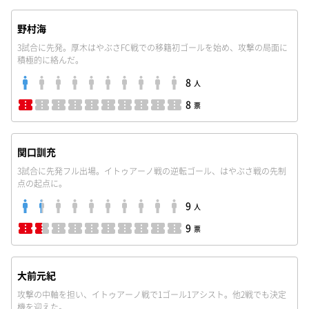
野村海
3試合に先発。厚木はやぶさFC戦での移籍初ゴールを始め、攻撃の局面に
積極的に絡んだ。
8
人
8
票
関口訓充
3試合に先発フル出場。イトゥアーノ戦の逆転ゴール、はやぶさ戦の先制
点の起点に。
9
人
9
票
大前元紀
攻撃の中軸を担い、イトゥアーノ戦で1ゴール1アシスト。他2戦でも決定
機を迎えた。