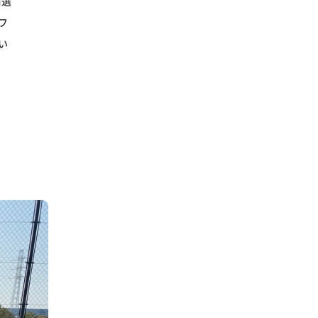
当選
フ
い