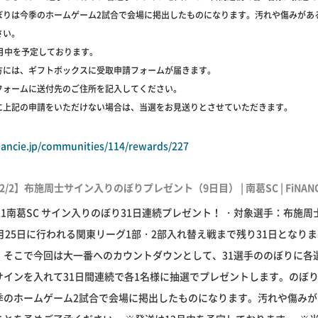
ぼりは今季のホームゲーム2試合で会場に掲出したものになります。汚れや傷みがあ
さい。
2月中を予定しております。
方には、ギフトボックスに受取申請フォームが届きます。
フォームに送付先のご住所を記入してください。
に上記の申請をいただけない場合は、当選をお見送りとさせていただきます。
inancie.jp/communities/114/rewards/227
2/2】布施周士サイン入りのぼりプレゼント（9日目） | 南葛SC | FiNANC
021南葛SC サイン入りのぼり31日連続プレゼント！ ・対象選手：布施周
2月25日に行われる関東リーグ1部・2部入れ替え戦まで残り31日となり
。そこで今回は大一番へのカウントダウンとして、31選手ののぼりに各
サインを入れて31日間連続で各1名様に抽選でプレゼントします。のぼ
季のホームゲーム2試合で会場に掲出したものになります。汚れや傷みが