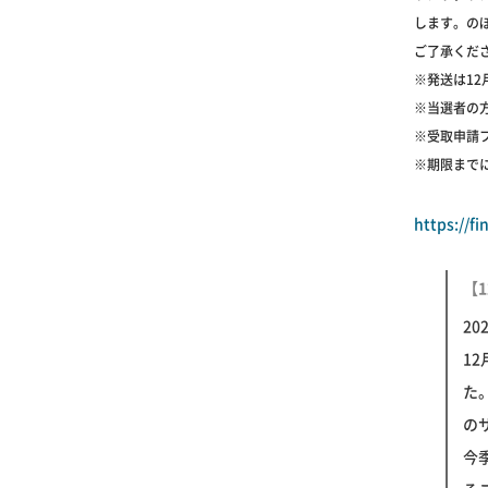
します。の
ご了承くだ
※発送は1
※当選者の
※受取申請
※期限まで
https://f
【1
2
1
た
の
今