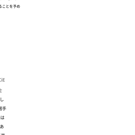
ることを予め
iE
士
まし
選手
りは
あ