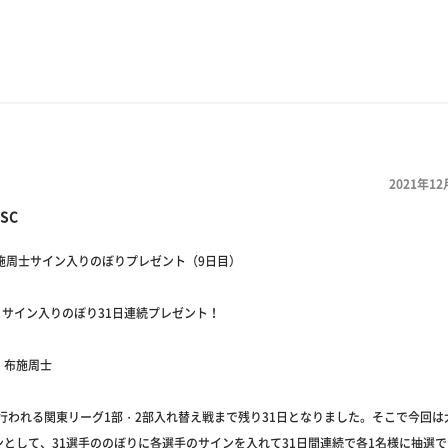
2021年12
SC
布施周士サイン入りのぼりプレゼント（9日目）
SC サイン入りのぼり31日連続プレゼント！
：布施周士
に行われる関東リーグ1部・2部入れ替え戦まで残り31日となりました。そこで今回
ンとして、31選手ののぼりに各選手のサインを入れて31日間連続で各1名様に抽選