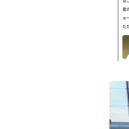
る
者
ォ
た