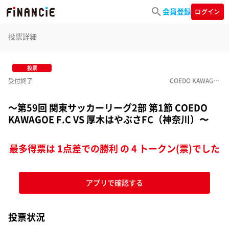
会員登録
ログイン
投票詳細
投票
受付終了
COEDO KAWAGOE F.C
～第59回 関東サッカーリーグ2部 第1節 COEDO
KAWAGOE F.C VS 厚木はやぶさFC（神奈川）〜
最多得票は 1点差での勝利 の 4 トークン(票)でした
アプリで確認する
投票状況