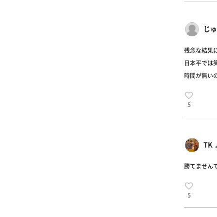
じゅ
残念な結果に
日本平では
時間が無い
5
TK
勝てません
5