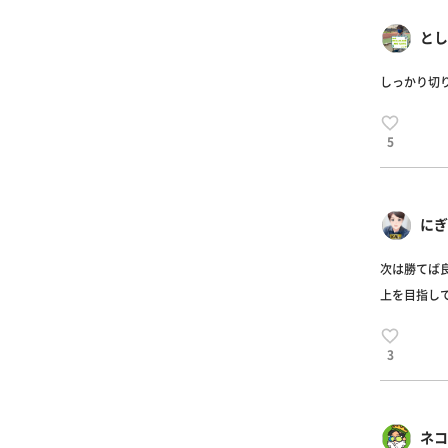
とし
しっかり切り替
5
にぎ
次は勝てば良
上を目指し
3
ネコ