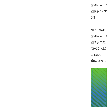
🏆明治安田
🆚横浜F・
0-3
NEXT MATC
🏆明治安田
🆚清水エス
🗓9/10（土
⏰18:00
🏟IAIスタ