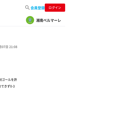
会員登録
ログイン
湘南ベルマーレ
月07日 21:08
先制ゴールを許
できず0-3