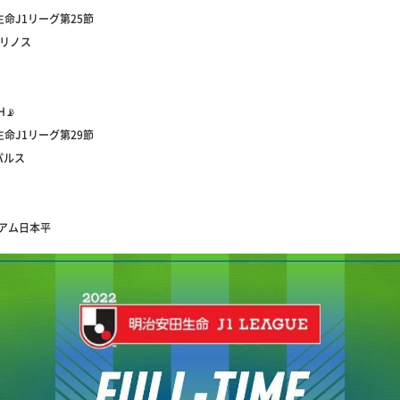
生命J1リーグ第25節
マリノス
H📡
生命J1リーグ第29節
パルス
）
ジアム日本平