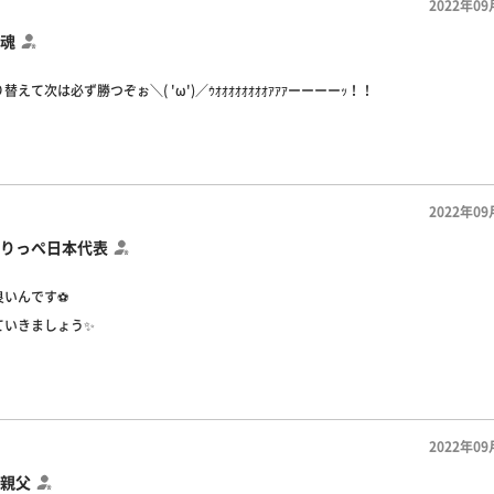
2022年09
魂
えて次は必ず勝つぞぉ＼( 'ω')／ｳｵｵｵｵｵｵｵｵｱｱｱーーーーｯ！！
2022年09
りっぺ日本代表
いんです⚽️
ていきましょう✨
2022年09
親父