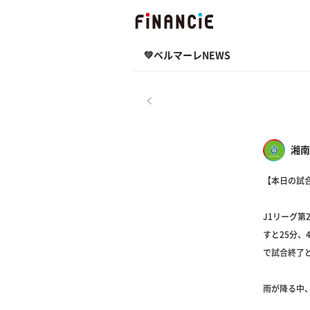
💚ベルマーレNEWS
戻る
湘南
【本日の試
J1リーグ第
すと25分、
で試合終了
雨が降る中