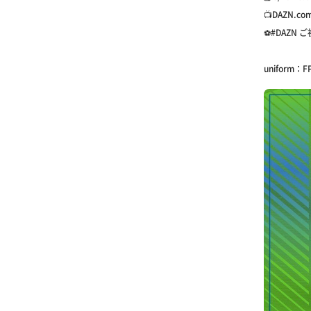
📺DAZN.
⚽️#DAZN ご
uniform：F