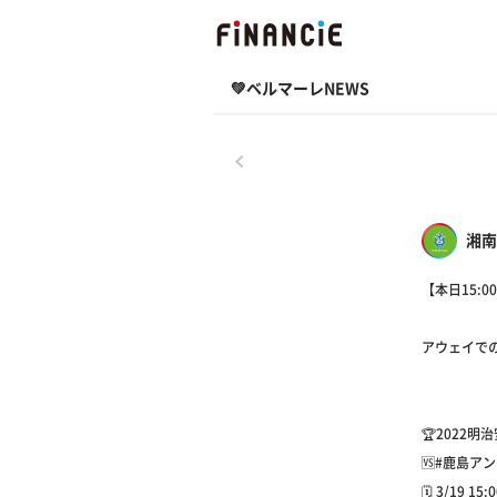
💚ベルマーレNEWS
戻る
湘南
【本日15:
アウェイでの
🏆2022明
🆚#鹿島ア
🗓 3/19 1