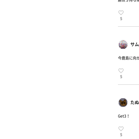
勝点３持ち帰
5
サム
今鹿島に向
5
たぬき
Get3！
5