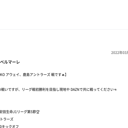
2022年03
ベルマーレ
00KO アウェイ、鹿島アントラーズ 戦です🔥】
戦いですが、リーグ戦初勝利を目指し現地や DAZNで共に戦ってください👊
治安田生命J1リーグ第5節🏆
ントラーズ
5:00キックオフ