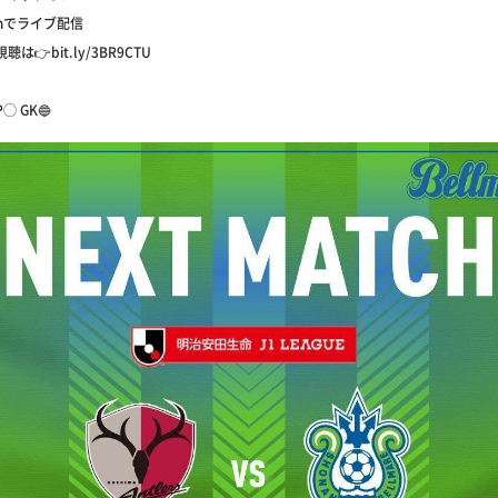
comでライブ配信
視聴は👉bit.ly/3BR9CTU
P◯ GK🔵