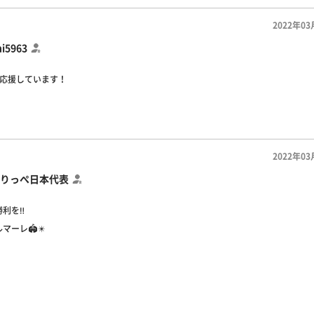
2022年03
hi5963
、応援しています！
2022年03
りっぺ日本代表
利を‼️
ーレ🏟️✴️