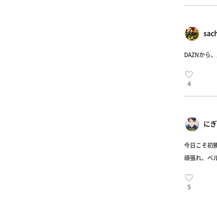
sac
DAZNから
4
にぎ
今日こそ初勝
頑張れ、ベルマ
5