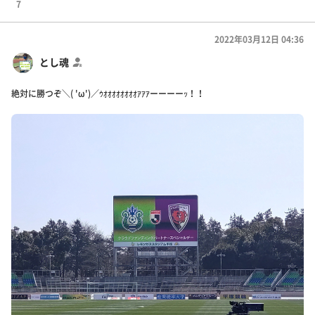
7
2022年03月12日 04:36
とし魂
絶対に勝つぞ＼( 'ω')／ｳｵｵｵｵｵｵｵｵｱｱｱーーーーｯ！！