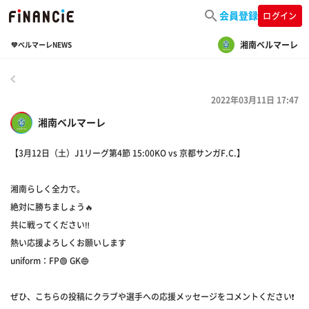
会員登録
ログイン
湘南ベルマーレ
💚ベルマーレNEWS
戻る
2022年03月11日 17:47
湘南ベルマーレ
【3月12日（土）J1リーグ第4節 15:00KO vs 京都サンガF.C.】
湘南らしく全力で。
絶対に勝ちましょう🔥
共に戦ってください‼️
熱い応援よろしくお願いします
uniform：FP🟢 GK🔵
ぜひ、こちらの投稿にクラブや選手への応援メッセージをコメントください❗️