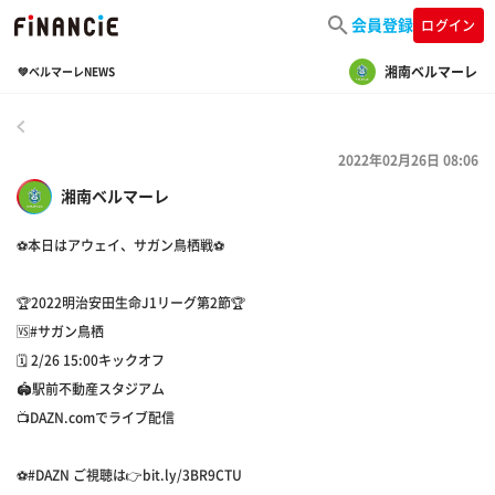
会員登録
ログイン
湘南ベルマーレ
💚ベルマーレNEWS
戻る
2022年02月26日 08:06
湘南ベルマーレ
⚽️本日はアウェイ、サガン鳥栖戦⚽
🏆2022明治安田生命J1リーグ第2節🏆
🆚#サガン鳥栖
🗓 2/26 15:00キックオフ
🏟️駅前不動産スタジアム
📺DAZN.comでライブ配信
⚽️#DAZN ご視聴は👉bit.ly/3BR9CTU