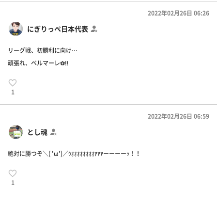
2022年02月26日 06:26
にぎりっぺ日本代表
リーグ戦、初勝利に向け…
頑張れ、ベルマーレ⚽️‼️
1
2022年02月26日 06:59
とし魂
絶対に勝つぞ＼( 'ω')／ｳｵｵｵｵｵｵｵｵｱｱｱーーーーｯ！！
1