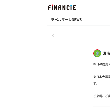
💚ベルマーレNEWS
戻る
湘南
昨日の鹿島
東日本大震
す。
ご来場、ご