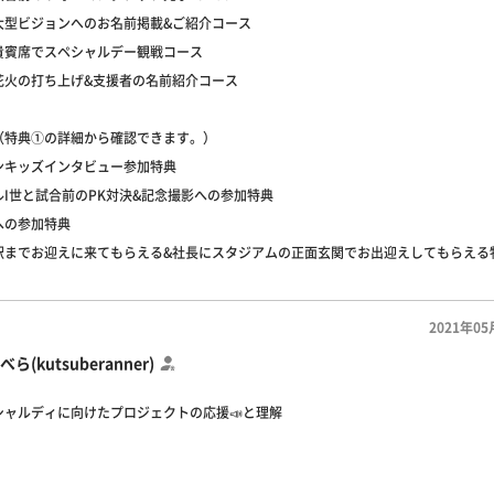
大型ビジョンへのお名前掲載&ご紹介コース
貴賓席でスペシャルデー観戦コース
花火の打ち上げ&支援者の名前紹介コース
（特典①の詳細から確認できます。）
ンキッズインタビュー参加特典
I世と試合前のPK対決&記念撮影への参加特典
への参加特典
駅までお迎えに来てもらえる&社長にスタジアムの正面玄関でお出迎えしてもらえる
2021年05
ら(kutsuberanner)
シャルディに向けたプロジェクトの応援📣と理解