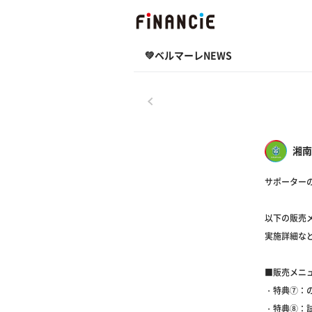
💚ベルマーレNEWS
戻る
湘南
サポーター
以下の販売
実施詳細な
■販売メニ
・特典⑦：
・特典⑧：