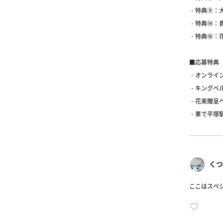
・特典⑨：
・特典⑭：
・特典⑯：
■応募特典
・オンライ
・キングベル
・花束贈呈
・車で平塚
くつべ
ここはスペ