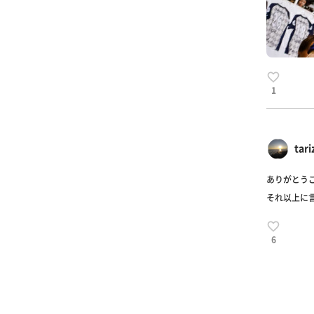
1
tari
ありがとう
それ以上に
6