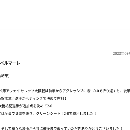
2023年09
ベルマーレ
合結果】
29節アウェイ セレッソ大阪戦は前半からアグレッシブに戦い0-0で折り返すと、後半
ら鈴木章斗選手がヘディングで決めて先制！
大橋祐紀選手が追加点を決めて2-0！
ては全員で身体を張り、クリーンシート！2-0で勝利しました！
、そして様々な場所から共に最後まで戦っていただきありがとうございました！