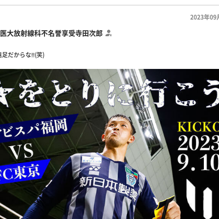
2023年09
医大放射線科不名誉享受寺田次郎
足だからな‼️(笑)