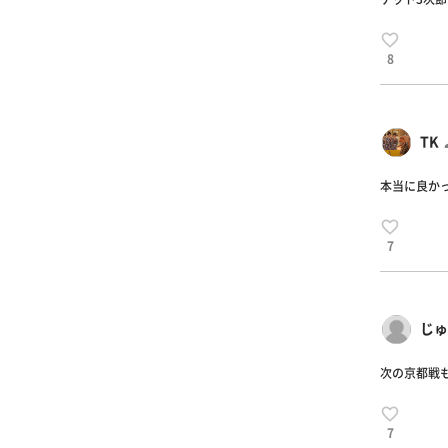
8
TK
本当に良かっ
7
じゅ
次の京都戦も
7