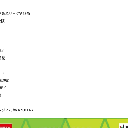
生命J1リーグ第29節
大阪
章斗
祐紀
H📡
第30節
F.C.
土）
ジアム by KYOCERA