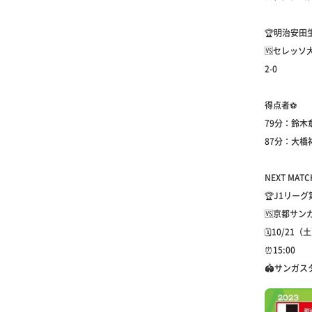
🏆明治安田
🆚セレッソ
2-0
得点者⚽
79分：鈴木
87分：大橋
NEXT MATC
🏆J1リーグ
🆚京都サンガ
🗓10/21（
⏰15:00
🏟サンガスタ