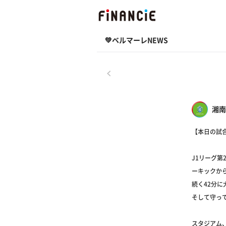
💚ベルマーレNEWS
戻る
湘南
【本日の試
J1リーグ第
ーキックか
続く42分に
そして守っ
スタジアム