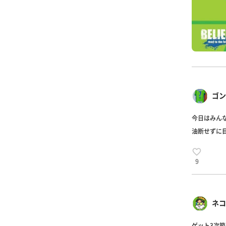
ゴン
今日はみん
油断せずに
9
ネコ
ゲット3次