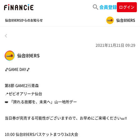
会員登録
ログイン
仙台89ERS
仙台89ERSからのお知らせ
戻る
2021年11月21日 09:29
仙台89ERS
🏀GAME DAY🏀
第8節 GAME2🆚青森
📍ゼビオアリーナ仙台
👑 「誇れる故郷を、未来へ」山一地所デー
当日券が完売する可能性がございますので、お早めにご来場ください🎫‼️
10:00 仙台89ERSバスケットまつり3x3大会