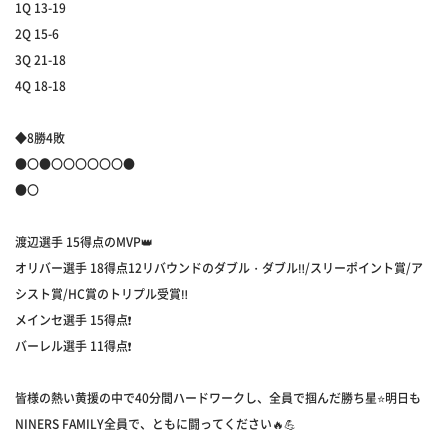
1Q 13-19
2Q 15-6
3Q 21-18
4Q 18-18
◆8勝4敗
●〇●〇〇〇〇〇〇●
●〇
渡辺選手 15得点のMVP👑
オリバー選手 18得点12リバウンドのダブル・ダブル‼️/スリーポイント賞/ア
シスト賞/HC賞のトリプル受賞‼️
メインセ選手 15得点❗️
バーレル選手 11得点❗️
皆様の熱い黄援の中で40分間ハードワークし、全員で掴んだ勝ち星⭐️明日も
NINERS FAMILY全員で、ともに闘ってください🔥💪