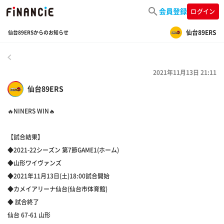
会員登録
ログイン
仙台89ERS
仙台89ERSからのお知らせ
戻る
2021年11月13日 21:11
仙台89ERS
🔥NINERS WIN🔥
【試合結果】
◆2021-22シーズン 第7節GAME1(ホーム)
◆山形ワイヴァンズ
◆2021年11月13日(土)18:00試合開始
◆カメイアリーナ仙台(仙台市体育館)
◆ 試合終了
仙台 67-61 山形