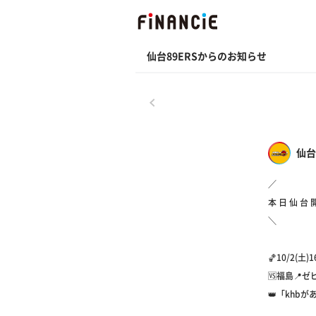
仙台89ERSからのお知らせ
戻る
仙台
／
本 日 仙 台 開
＼
🏀10/2(土)1
🆚福島📍
👑「khb