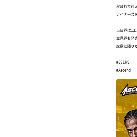
秋晴れで迎え
ナイナーズを
当日券は13:
立見券も発売
席数に限り
#89ERS
#Ascend