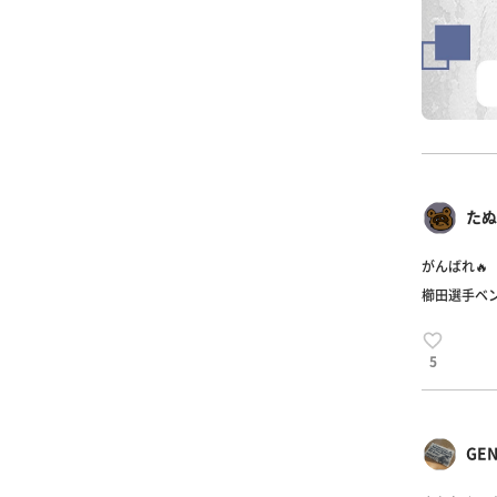
たぬき
がんばれ🔥
櫛田選手ベ
5
GE