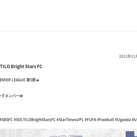
2021年11
TILO Bright Stars FC
EMIER LEAGUE 第5節🔥
グメンバー⚽️
 #SBSFC #SOLTILOBrightStarsFC #StarTimesUPL #FUFA #Football #Uganda #U